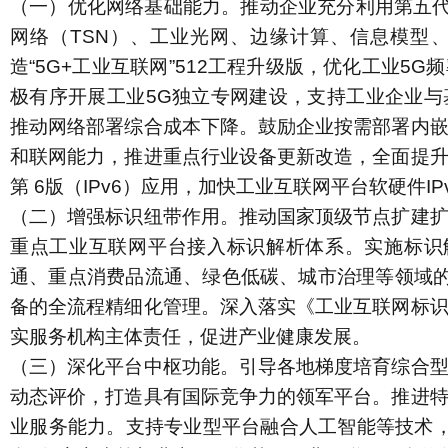
（一）优化网络基础能力。
推动企业充分利用第五
网络（
TSN
）、工业光网、边缘计算、信息模型
造“
5G+
工业互联网”
512
工程升级版，优化工业
5G
频
极有序开展工业
5G
独立专网建设，支持工业企业与
推动网络部署综合成本下降。鼓励企业按需部署内
和联网能力，推进重点行业设备更新改造，全面提
第
6
版（
IPv6
）应用，加快工业互联网平台软硬件
IP
（二）增强标识纽带作用。
推动国家顶级节点扩建
重点工业互联网平台接入标识解析体系。实施标识
通、重点消费品流通、绿色低碳、城市治理等领域的
备的全流程精细化管理。深入落实《工业互联网标
实服务机构主体责任，促进产业健康发展。
（三）深化平台中枢功能。
引导各地梯度培育综合
动态评价，打造具有国际竞争力的领军平台。推进
业服务能力。支持专业型平台融合人工智能等技术